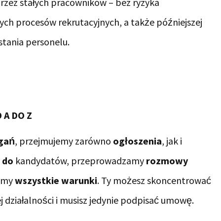
rzez stałych pracowników – bez ryzyka
ych procesów rekrutacyjnych, a także późniejszej
tania personelu.
 A DO Z
gań
, przejmujemy zarówno
ogłoszenia
, jak i
 do
kandydatów, przeprowadzamy
rozmowy
iamy
wszystkie warunki
. Ty możesz skoncentrować
 działalności i musisz jedynie podpisać umowę.