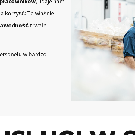
 pracowników,
udaje nam
a korzyść: To właśnie
zawodność
trwale
personelu w bardzo
.