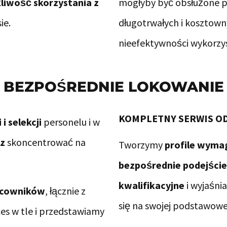
liwość skorzystania z
mogłyby być obsłużone p
ie.
długotrwałych i kosztown
nieefektywności wykorzys
BEZPOŚREDNIE LOKOWANIE
KOMPLETNY SERWIS OD
i selekcji
personelu i w
sz
skoncentrować na
Tworzymy
profile wyma
bezpośrednie podejście
kwalifikacyjne
i wyjaśn
acowników
, łącznie z
się na swojej podstawowej
es w tle i przedstawiamy